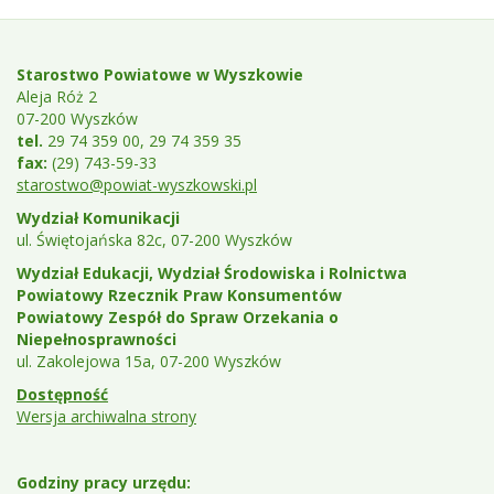
Stopka
Teleadresy
Starostwo Powiatowe w Wyszkowie
Aleja Róż 2
07-200 Wyszków
tel.
29 74 359 00, 29 74 359 35
fax:
(29) 743-59-33
starostwo@powiat-wyszkowski.pl
Wydział Komunikacji
ul. Świętojańska 82c, 07-200 Wyszków
Wydział Edukacji, Wydział Środowiska i Rolnictwa
Powiatowy Rzecznik Praw Konsumentów
Powiatowy Zespół do Spraw Orzekania o
Niepełnosprawności
ul. Zakolejowa 15a, 07-200 Wyszków
Dostępność
Wersja archiwalna strony
Godziny pracy urzędu: